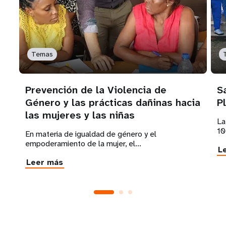
Temas
Prevención de la Violencia de
S
Género y las prácticas dañinas hacia
P
las mujeres y las niñas
La
10
En materia de igualdad de género y el
empoderamiento de la mujer, el...
L
Leer más