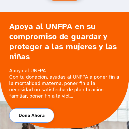
Apoya al UNFPA en su
compromiso de guardar y
proteger a las mujeres y las
niñas
Apoya al UNFPA
Con tu donación, ayudas al UNFPA a poner fin a
la mortalidad materna, poner fin a la
necesidad no satisfecha de planificación
familiar, poner fin a la viol...
Dona Ahora